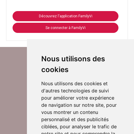
Découvrez l'application FamilyVi
Se connecter à FamilyVi
Nous utilisons des
cookies
Nous utilisons des cookies et
d'autres technologies de suivi
Suivez-nous sur Twitter
pour améliorer votre expérience
de navigation sur notre site, pour
vous montrer un contenu
personnalisé et des publicités
Rejoignez nos équipes
ciblées, pour analyser le trafic de
notre site et pour comprendre la